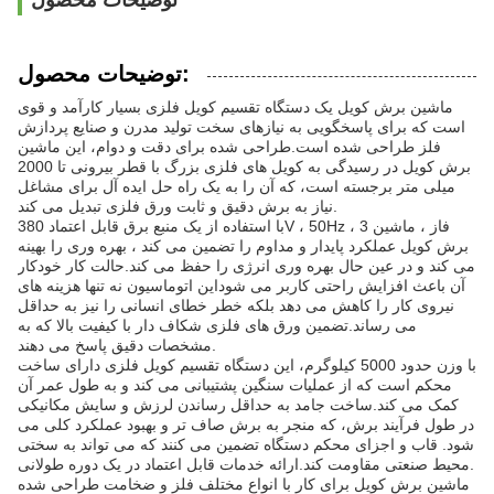
توضیحات محصول
توضیحات محصول:
ماشین برش کویل یک دستگاه تقسیم کویل فلزی بسیار کارآمد و قوی
است که برای پاسخگویی به نیازهای سخت تولید مدرن و صنایع پردازش
فلز طراحی شده است.طراحی شده برای دقت و دوام، این ماشین
برش کویل در رسیدگی به کویل های فلزی بزرگ با قطر بیرونی تا 2000
میلی متر برجسته است، که آن را به یک راه حل ایده آل برای مشاغل
نیاز به برش دقیق و ثابت ورق فلزی تبدیل می کند.
با استفاده از یک منبع برق قابل اعتماد 380V ، 50Hz ، 3 فاز ، ماشین
برش کویل عملکرد پایدار و مداوم را تضمین می کند ، بهره وری را بهینه
می کند و در عین حال بهره وری انرژی را حفظ می کند.حالت کار خودکار
آن باعث افزایش راحتی کاربر می شوداین اتوماسیون نه تنها هزینه های
نیروی کار را کاهش می دهد بلکه خطر خطای انسانی را نیز به حداقل
می رساند.تضمین ورق های فلزی شکاف دار با کیفیت بالا که به
مشخصات دقیق پاسخ می دهند.
با وزن حدود 5000 کیلوگرم، این دستگاه تقسیم کویل فلزی دارای ساخت
محکم است که از عملیات سنگین پشتیبانی می کند و به طول عمر آن
کمک می کند.ساخت جامد به حداقل رساندن لرزش و سایش مکانیکی
در طول فرآیند برش، که منجر به برش صاف تر و بهبود عملکرد کلی می
شود. قاب و اجزای محکم دستگاه تضمین می کنند که می تواند به سختی
محیط صنعتی مقاومت کند.ارائه خدمات قابل اعتماد در یک دوره طولانی.
ماشین برش کویل برای کار با انواع مختلف فلز و ضخامت طراحی شده