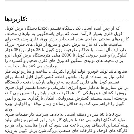
کاربردها:
دستگاه برش کویل Enzo، که از چین آمده است، یک دستگاه تقسیم
کویل فلزی بسیار کارآمد است که برای پاسخگویی به نیازهای مختلف
کاربردهای صنعتی طراحی شده است.این برش ورق فلزی پیشرفته برای
مناسبت هایی که نیاز به برش دقیق و سریع از کویل های فلزی بزرگ
دارد ایده آل است. با حداکثر ظرفیت وزن کویل تا 35 هزار تن (35 هزار
کیلوگرم) و قطر بیرونی کویل تا 2000 میلی متردستگاه برش کویل انزو
برای محیط های تولیدی سنگین که ورق های فلزی ضخیم و گسترده را
پردازش می کنند مناسب است.
صنایع مانند تولید خودرو، تولید لوازم الکتریکی، ساخت و ساز،و تولید فلز
اغلب نیاز به استفاده از یک ماشین قطعه کشی کویل قابل اعتماد برای
تقسیم کویل های فلزی گسترده به نوارهای باریک با دقت بالادستگاه
تقسیم کویل فلزی Enzo در این سناریو ها به دلیل منبع انرژی الکتریکی و
روش انکشاف هیدرولیکی، که عملکرد صاف و پایدار را تضمین می کند،
برجسته است.سیستم گسترش هیدرولیکی امکان بارگذاری سریع و ایمن
کویل را فراهم می کند، به حداقل رساندن زمان توقف و افزایش بهره
وری.
سرعت کار قطعات فلزی Enzo بین 20 تا 60 متر در دقیقه است، به
تولید کنندگان اجازه می دهد تا جریان کار خود را بر اساس نیازهای تولید
بهینه کنند.این انعطاف پذیری باعث می شود که آن را مناسب برای هر دو
کارگاه های کوچک و کارخانه های صنعتی بزرگماشین برش کویل به ویژه