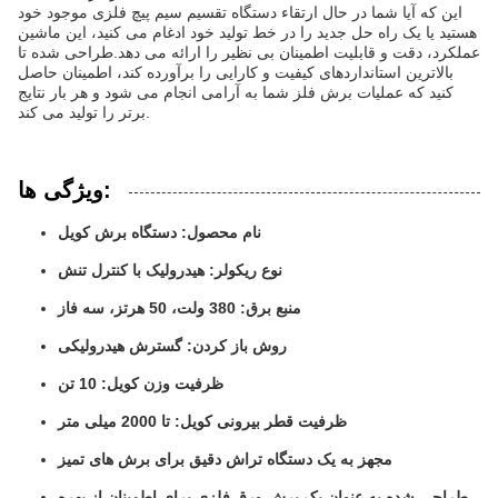
این که آیا شما در حال ارتقاء دستگاه تقسیم سیم پیچ فلزی موجود خود
هستید یا یک راه حل جدید را در خط تولید خود ادغام می کنید، این ماشین
عملکرد، دقت و قابلیت اطمینان بی نظیر را ارائه می دهد.طراحی شده تا
بالاترین استانداردهای کیفیت و کارایی را برآورده کند، اطمینان حاصل
کنید که عملیات برش فلز شما به آرامی انجام می شود و هر بار نتایج
برتر را تولید می کند.
ویژگی ها:
نام محصول: دستگاه برش کویل
نوع ریکولر: هیدرولیک با کنترل تنش
منبع برق: 380 ولت، 50 هرتز، سه فاز
روش باز کردن: گسترش هیدرولیکی
ظرفیت وزن کویل: 10 تن
ظرفیت قطر بیرونی کویل: تا 2000 میلی متر
مجهز به یک دستگاه تراش دقیق برای برش های تمیز
طراحی شده به عنوان یک برش ورق فلزی برای اطمینان از بهره