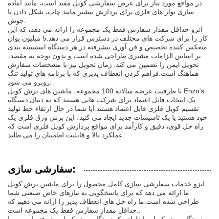
در مواقع مورد نیاز برای عرض سفارشی کویل مفید است، مانند آماده
سازی نوار های فلزی برای پردازش بیشتر مانند چاپ، شکل دادن یا
جوش.
انزو حداقل مقدار سفارش فقط یک مجموعه را ارائه می دهد، که این
کار را برای شرکت های مختلف در دسترس قرار می دهد.5 ميليون يوان
منعکس کننده تخصيص و فن آوری پیشرفته در هر دستگاه استبسته بندی
بر اساس الزامات مشتری طراحی شده است و بدون توجه به مقصد،
تحویل ایمن را تضمین می کند. زمان تحویل نیز با مشخصات سفارش
هماهنگ است.فراهم کردن انعطاف پذیری که با برنامه های تولید تنگ
روبرو می شود.
با ظرفیت عرضه سالانه 100 مجموعه، ماشین های برش کویل Enzo's
یک انتخاب قابل اعتماد برای شرکت هایی هستند که به دنبال دستگاه
تقسیم کویل فلزی قابل اعتماد هستند.آیا شما در حال ارتقاء خط تولید
خود هستید یا یک تاسیسات جدید ایجاد می کنید، این برش ورق فلزی یک
راه حل قوی، دقیق و کارآمد برای مواقع پردازش کویل فلزی است که
عملکرد بالا و قابلیت اطمینان را می طلبد.
سفارشی سازی:
انزو خدمات سفارشی سازی کامل محصول را برای ماشین برش کویل
ما ارائه می دهد که برای پاسخگویی به نیازهای خاص صنعتی شما
طراحی شده است.ما راه حل های انعطاف پذیر را ارائه می دهیم که
حداقل مقدار سفارش فقط یک مجموعه است..