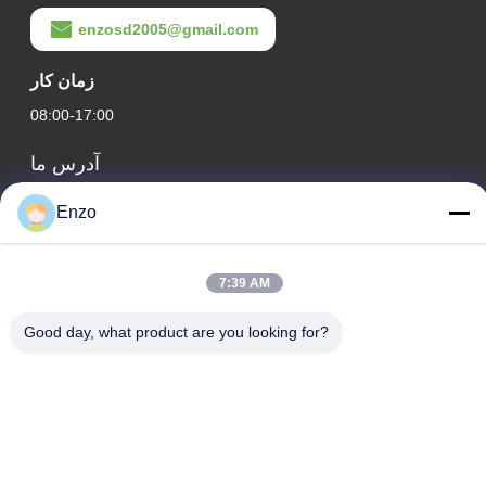
enzosd2005@gmail.com
زمان کار
08:00-17:00
آدرس ما
آدرس شرکت
Enzo
شماره 599، جاده ژانگبی، شهرستان هوانتای، شهر زیبو، استان شان
دونگ، چین
7:39 AM
آدرس کارخانه
شماره ۵۵۳، جاده ژانگبی، شهرستان هوانتای، شهر زیبو، استان
Good day, what product are you looking for?
شاندونگ
تلفن
0086-18816168366