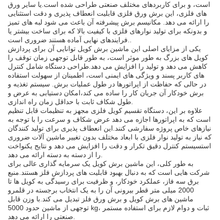
است، و برای کاربردهای مختلف صنعتی طراحی شده است.یا سایر ورق
های فلزی، این برش ورق فلزی قابلیت انعطاف پذیری و دقت استثنایی
را ارائه می دهد. مکانیسم برش پیشرفته آن باعث می شود لبه های تمیز
و بدونکه برای تولید نوارهای فلزی با کیفیت بالا که برای ساخت بیشتر یا
فرایندهای نهایی آماده هستند ضروری است..
یکی از مزایای اصلی این ماشین برش کویل توانایی آن برای پردازش
کویل های بزرگ به طور موثر است، به طور قابل توجهی زمان توقف را
کاهش می دهد و تولید را افزایش می دهد.طراحی دستگاه شامل کنترل
های کاربر پسند و ویژگی های ایمنی است، اطمینان از سهولت استفاده
در حالی که حفاظت از اپراتورها در طول عملیات برش. سیستم تغذیه و
برش خودکار آن جریان کار را ساده می کند،امکان دستیابی به عرض و
طول شکاف ثابت با حداقل زمان راه اندازی.
علاوه بر این، دستگاه تقسیم کویل فلزی مجهز به تنظیمات قابل تنظیم
است که به اپراتورها اجازه می دهد عرض شکاف و سرعت را با توجه به
نیازهای خاص پروژه سفارشی کنند.این انعطاف پذیری برای تولید کنندگان
که نیاز به تولید نوار فلزی با ابعاد مختلف بدون تغییر ماشین آلات ضروری
استسیستم کنترل دقیق تکرار و دقت را افزایش می دهد و نتایج یکنواخت
را از دسته به دسته ارائه می دهد.
به طور کلی، این ماشین برش کویل یک سرمایه گذاری عالی برای
شرکت هایی است که به دنبال بهبود قابلیت های پردازش فلز هستند.منبع
برق سه فاز، عملکرد خودکار، و ظرفیت برای رسیدگی به کویل ها تا
2000 میلی متر قطر بیرونی آن را به یک انتخاب برجسته در قلمرو
ماشین های برش کویل و برش ورق فلز تبدیل می کند.با وزن قابل
توجهی از ماشین حدود 5000 kg، ثبات و دوام لازم برای استفاده مستمر
صنعتی را ارائه می دهد.