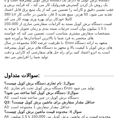
دستگاه برش کویل ما دارای یک دستگاه برش کویل پیشرفته است و با
یک روش باز کردن گسترش هیدرولیک کار می کند ، که فرآیند برش و
عقب نشینی دقیق و کارآمد را تضمین می کند.از یک منبع برق قابل اعتماد
با 380V تغذیه می شود، 50 هرتز، منبع تغذیه 3 فاز، ماشین در حالت کار
کاملا خودکار برای بهره وری بهینه کار می کند.
قیمت دستگاه برش کویل بسته به الزامات سفارشی سازی از 150،000
تا 1.5 میلیون یوآن است.جزئیات بسته بندی و زمان تحویل با توجه به
مشخصات سفارش مشتری متناسب است، تضمین می کند که خواسته
های منحصر به فرد شما با بالاترین استانداردها برآورده شود.
با ظرفیت عرضه 100 مجموعه در سال، Enzo متعهد به ارائه دستگاه
های برش کویل با کیفیت بالا و مجهز به دستگاه های برش کویل پیشرفته
است.به انزو اعتماد کنید برای راه حل های سفارشی که کارایی و دقت
تولید شما را افزایش می دهد.
سوالات متداول:
سوال1: نام تجاری دستگاه برش کویل چیست؟
A1: دستگاه برش کویل تحت نام تجاری Enzo تولید می شود.
سوال2: دستگاه برش کویل کجا ساخته می شود؟
A2: دستگاه برش کویل در چین ساخته شده است.
Q3: حداقل مقدار سفارش برای ماشین برش کویل چیست؟
A3: حداقل مقدار سفارش 1 مجموعه است.
سوال 4: محدوده قیمت ماشین برش کویل چیست؟
A4: محدوده قیمت برای ماشین برش کویل بین 150،000 تا 1.5 میلیون