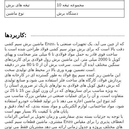
10 مجموعه تیغه
تیغه های برش
دستگاه برش
نوع ماشین
کاربردها:
ماشین برش سیم کشی Enzo، که از چین می آید، یک تجهیزات صنعتی با
دقت بالا است که برای برش موثر سیم کشی فولاد طراحی شده است.با
ساخت قوی قادر به حمل مواد فولادی تا 6 میلی متر ضخامت و پهنای
کویل تا 2000 میلی متر، این ماشین برش رول فولادی برای کاربردهای
سنگین مختلف ایده آل است. سرعت برش آن از 0 تا 80 متر در دقیقه
است.تضمین بهره وری بالا در محیط های تولیدی سخت.
این ماشین ریز کننده سیم پیچ فولاد به طور گسترده ای در کارخانه های
پردازش فولاد، کارگاه های ساخت فلز استفاده می شود،و صنایع تولیدی
که برش دقیق کویل های فولادی به نوارهای باریک تر ضروری استآن را
به ویژه مناسب برای سناریوهای که در آن وزن کویل بین 15 تا 25 تن
متفاوت است، و آن را برای عملیات صنعتی در مقیاس بزرگ مناسب می
کند.تنوع این ماشین اجازه می دهد تا در تولید قطعات خودرو استفاده
شود، مواد ساختمانی، لوازم الکتریکی و مواد بسته بندی، که ابعاد دقیق و
پایان های با کیفیت بالا بسیار مهم است.
با توجه به جزئیات بسته بندی سفارشی و زمان تحویل بر اساس الزامات
مشتری، ماشین قطعات سیم کشی Enzo انعطاف پذیری را برای مقیاس
های مختلف پروژه و جدول زمانی ارائه می دهد.مشتریان فقط می تونن