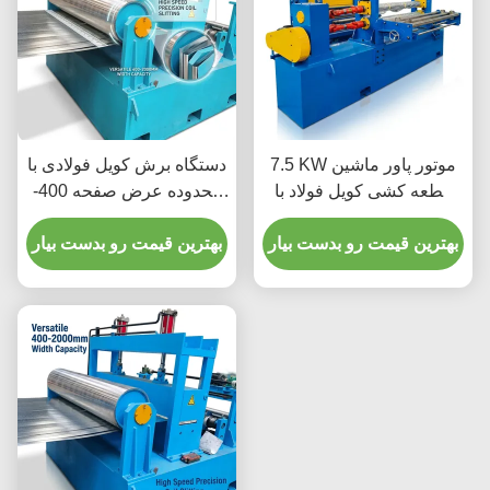
7.5 KW موتور پاور ماشین
دستگاه برش کویل فولادی با
قطعه کشی کویل فولاد با
محدوده عرض صفحه 400-
حداقل عرض کویل 500
2000 میلی‌متر و تیغه‌های
میلی متر و سیستم کنترل
بهترین قیمت رو بدست بیار
فولاد تندبر (HSS) با موتور
بهترین قیمت رو بدست بیار
PLC
اصلی 22 کیلووات