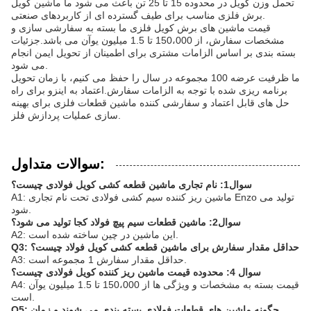
تحمل وزن کویل در محدوده 15 تا 25 تن باعث می شود ما ماشین کویل
برش فلزی مناسب برای طیف گسترده ای از کاربردهای صنعتی.
قیمت ماشین های برش کویل فلزی ما بسته به سفارشی سازی و
مشخصات سفارش، از 150،000 تا 1.5 میلیون یوآن می باشد.جزئیات
بسته بندی بر اساس الزامات مشتری برای اطمینان از تحویل ایمن انجام
می شود.
ما ظرفیت عرضه 100 مجموعه در سال را حفظ می کنیم، با زمان تحویل
برنامه ریزی شده با توجه به الزامات سفارش.اعتماد به اینزو برای راه
حل های قابل اعتماد و سفارشی کننده ماشین قطعات فلزی برای بهینه
سازی عملیات پردازش فلز.
سوالات متداول:
سوال1: نام تجاری ماشین قطعه کشی کویل فولادی چیست؟
A1: ماشین ریز کننده سیم کشی فولادی تحت نام تجاری Enzo تولید می
شود.
سوال2: ماشین قطعات سیم پیچ فولاد کجا تولید می شود؟
A2: این ماشین در چین ساخته شده است.
Q3: حداقل مقدار سفارش برای ماشین قطعه کشی کویل فولاد چیست؟
A3: حداقل مقدار سفارش 1 مجموعه است.
سوال 4: محدوده قیمت ماشین ریز کننده کویل فولادی چیست؟
A4: قیمت بسته به مشخصات و ویژگی ها از 150،000 تا 1.5 میلیون یوآن
است.
Q5: چگونه ماشین های قطعات فولادی بسته بندی می شوند و زمان