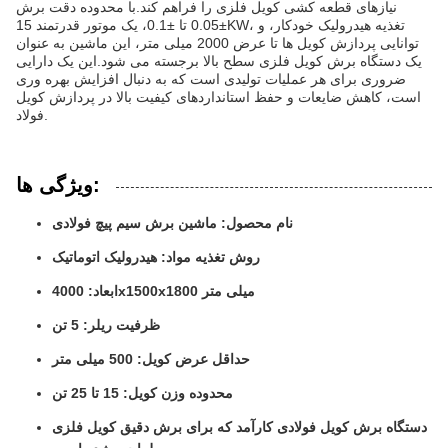
نیازهای قطعه کشی کویل فلزی را فراهم کند.با محدوده دقت برش
±0.05 تا ±0.1، یک موتور قدرتمند 15KW، تغذیه هیدرولیک خودکار، و
توانایی پردازش کویل ها تا عرض 2000 میلی متر، این ماشین به عنوان
یک دستگاه برش کویل فلزی سطح بالا برجسته می شود.این یک دارایی
ضروری برای هر عملیات تولیدی است که به دنبال افزایش بهره وری
است، کاهش ضایعات و حفظ استانداردهای کیفیت بالا در پردازش کویل
فولاد.
ویژگی ها:
نام محصول: ماشین برش سیم پیچ فولادی
روش تغذیه مواد: هیدرولیک اتوماتیک
ابعاد: 4000x1500x1800 میلی متر
ظرفيت ريلر: 5 تن
حداقل عرض کویل: 500 میلی متر
محدوده وزن کویل: 15 تا 25 تن
دستگاه برش کویل فولادی کارآمد که برای برش دقیق کویل فلزی