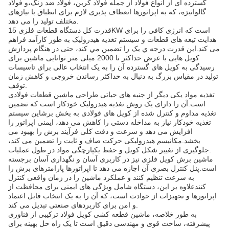
گسترده ای از انواع فولاد از جمله فولاد کربن، فولاد ضد زنگ،و فولاد
گالوانیزه، که به اپراتورها انعطاف پذیری لازم برای انطباق با نیازهای
مختلف تولید را می دهد.
قدرت کل دستگاه قطعات فلزی 15KW است که انرژی کافی را برای
هدایت تیغه های قطعات و سیستم تغذیه هیدرولیک به طور کارآمد فراهم
می کند.اين قدرت درجه ي يک را تضمین مي کند، حتی در هنگام پردازش
کویل هایی با عرض حداکثر تا 2000 میلی متر.توانایی ماشین برای
رسیدگی به کویل های گسترده آن را به یک انتخاب عالی برای تاسیسات
تولید در مقیاس بزرگ به دنبال به حداکثر رساندن خروجی و کاهش زمان
توقف.
تغذیه مواد یکی دیگر از جنبه های حیاتی طراحی ماشین قطعات فولادی
است.آن را دارای یک روش تغذیه هیدرولیک خودکار است که تضمین
تغذیه مداوم و کنترل شده از کویل های فولادی به بخش برشاین سیستم
تغذیه خودکار نیاز به مداخله دستی را کاهش می دهد، ایمنی اپراتور را
افزایش می دهد و سرعت و دقت کلی فرآیند برش را بهبود می
بخشد.مکانیسم هیدرولیکی حرکت صاف و ثابت را تضمین می کند،
جلوگیری از تغییر شکل کویل و حفظ یکپارچگی مواد در طول عملیات.
ماشین برش کویل فلزی نیز در کاربری آسان و نگهداری آسان برجسته
است.پنل کنترل بصری آن اجازه می دهد تا اپراتورها پارامترهای برش را
به سرعت تنظیم کنند و عملکرد ماشین را در زمان واقعی کنترل
کنندعلاوه بر این، دستگاه شامل ویژگی های ایمنی برای محافظت از
اپراتورها و تجهیزات از حوادث است، که آن را به یک انتخاب قابل اعتماد
و امن برای کاربردهای صنعتی تبدیل می کند.
به طور خلاصه، ماشین قطعه کشی کویل فولاد ترکیبی از فناوری
پیشرفته، ساخت قوی و مهندسی دقیق است تا یک راه حل بهینه برای