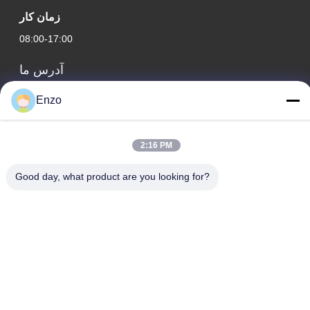
زمان کار
08:00-17:00
آدرس ما
آدرس شرکت
Enzo
شماره 599، جاده ژانگبی، شهرستان هوانتای، شهر زیبو، استان شان
دونگ، چین
2:16 PM
آدرس کارخانه
شماره ۵۵۳، جاده ژانگبی، شهرستان هوانتای، شهر زیبو، استان
Good day, what product are you looking for?
شاندونگ
تلفن
0086-18816168366