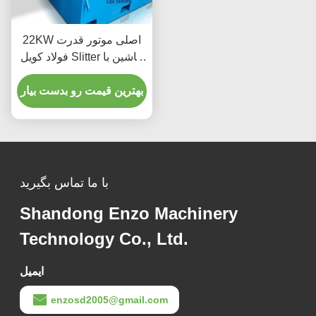
22KW اصلی موتور قدرت
فولاد کویل Slitter ماشین با
400-2000mm پهنای صفحه
محدوده و فولاد با سرعت
بهترین قیمت رو بدست بیار
بالا (HSS) تیغه
با ما تماس بگیرید
Shandong Enzo Machinery
Technology Co., Ltd.
ایمیل
enzosd2005@gmail.com