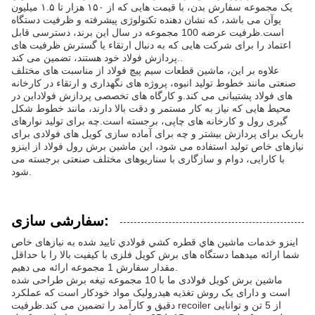
یک مجموعه سفارش بدن، با قیمت هایی که از ۱۵۰ هزار تا ۱.۵ میلیون
یوآن می باشد، که نشان دهنده تکنولوژی پیشرفته و ظرفیت دستگاه
است.ظرفیت عرضه 100 مجموعه در سال این برند، دسترسی قابل
اعتماد را برای شرکت هایی که به دنبال ارتقاء یا گسترش ظرفیت های
پردازش فولاد خود هستند، تضمین می کند..
علاوه بر این، ماشین قطعات سیم پیچ فولاد از مناسبت های مختلف
صنعتی مانند خطوط تولید انبوه، پروژه های نگهداری و ارتقاء در کارخانه
های فولاد پشتیبانی می کند.و کارگاه های تخصصی پردازش فولاداین در
محیط هایی که نیاز به کار مستمر و دقت بالا دارند، مانند خطوط شکل
گیری رول و کارخانه های چاپی، برجسته است.چه برای تولید نوارهای
باریک برای پردازش بیشتر و چه برای آماده سازی کویل های فولادی برای
نیازهای خاص تولید استفاده می شود، این ماشین برش رول فولاد از اینزو
با کارایی، دوام و سازگاری با سناریوهای مختلف صنعتی برجسته می
شود.
سفارشی سازی:
اينزو خدمات ماشين هاي قطره کشي فولادي تاييد شده به نیازهای خاص
شما ارائه ميدهما دستگاه های برش کویل فلزی با کیفیت بالا را با حداقل
مقدار سفارش 1 مجموعه ارائه می دهیم.
ماشین برش کویل فولادی ما با 10 مجموعه تیغه برش طراحی شده
است و دارای یک روش تغذیه هیدرولیک مواد خودکار است که عملکرد
دقیق و کارآمد را تضمین می کند.ظرفیت recoiler از 5 تن و توانایی