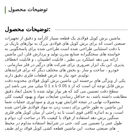
توضیحات محصول
توضیحات محصول:
ماشین برش کویل فولادی یک قطعه بسیار کارآمد و دقیق از تجهیزات
صنعتی است که برای برش کویل های فولادی بزرگ به نوارهای باریک تر
با دقت استثنایی طراحی شده است.طراحی شده برای پاسخگویی به
خواسته های سختگیرانه صنایع مدرن تولید و پردازش فلز، این ماشین
ارائه می دهد عملکرد بی نظیر ، قابلیت اطمینان ، و قابلیت انعطاف
پذیری. این یک ابزار ضروری برای شرکت های درگیر در فلز سازمانی ،
خودرو ، ساخت و ساز ،و بخش های مختلف دیگر که برای فرآیندهای
تولیدی خود نیاز به عرض قطعات فلزی دقیق دارند.
یکی از ویژگی های برجسته این ماشین برش کویل فولادی محدوده دقت
برش قابل توجه آن است که از ± 0.05 تا ± 0.1 میلی متر می باشد.این
سطح دقت تضمین می کند که هر نوار تولید شده با تحمل ابعاد دقیق
مطابقت داشته باشد، به حداقل رساندن ضایعات مواد و بهبود کیفیت کلی
محصولات نهایی.در نتیجه افزایش بهره وری و سودآوری عملیات شما.
این ماشین به طور خاص برای دست زدن به مواد فولادی طراحی شده
است، و به اندازه کافی قوی است تا به راحتی از میان کویل های فلزی
سنگین برش دهد.استفاده از فولاد با کیفیت بالا در ساخت آن، دوام و
طول عمر را تضمین می کند، حتی در شرایط استفاده مداوم در محیط
های صنعتی سخت. این ماشین قطعه کشی کویل فولاد برای طیف