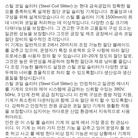
스틸 코일 슬리터 (Steel Coil Slitter) 는 현대 금속공업의 정확한 필
요를 충족하도록 설계된 첨단 코일 슬리팅 기계입니다. 효율성과 내
구성을 위해 설계되었습니다.이 스틸 롤 슬리터 기계 1500mm의 최
대 너비와 코일을 처리하는 데 이상적입니다, 다양한 스킬 크기에
다재다능성을 보장합니다. 그 견고한 구조와 고품질의 구성 요소는
일관된 성능을 보장합니다.그것은 공장 및 제조 공장에서 금속 코일
절단 장비의 필수적인 조각입니다.
이 기계는 일반적으로 2에서 20까지의 조정 가능한 절단 블레이드
를 갖추고 있으며, 운영자가 특정 프로젝트 요구 사항에 따라 절단
프로세스를 사용자 정의 할 수 있습니다.10~20개 정도의 절단 칼로,
그것은 높은 유연성을 제공하여 정확한 절단과 재료 낭비를 줄입니
다.조정 가능한 블레이드 설정은 스틸 코일 슬리터가 다양한 코일
두께와 너비를 효율적으로 처리 할 수 있도록합니다.생산성과 생산
품질을 향상시킵니다.
스틸 코일 슬리터 (Steel Coil Slitter) 는 안정적이고 일관된 에너지
를 기계의 모터와 제어 시스템에 공급하는 신뢰할 수있는 380V,
50Hz, 3 단계 전력 공급 장치입니다.이 전력 구성은 중량 작업 지원,
기계가 최소한의 다운타임과 함께 고속 절단 유지 할 수 있도록합니
다. 강력하고 안정적인 전원 공급은 코일 절단 기계의 원활한 작동
을 보장합니다.심지어는 까다로운 산업 환경에서 지속적으로 사용
하더라도.
안전 은 이 스틸 롤 슬리터 기계 의 설계 에서 가장 중요 한 관심사
이다. 이 기계 는 여러 가지 안전 기능 을 갖추고 있어 운영자 를 보
호 하고 사고 를 예방 한다.비상 정지 기능은 비상 상황에서 기계의