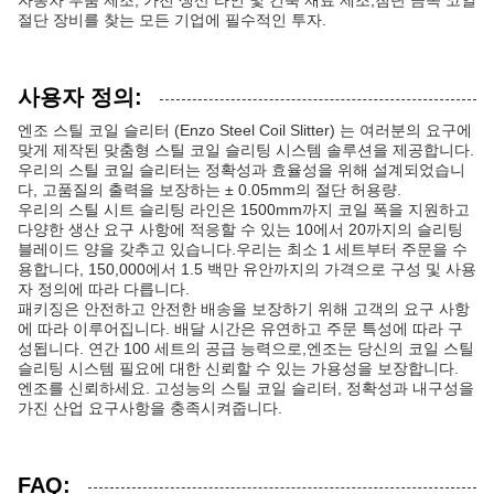
자동차 부품 제조, 가전 생산 라인 및 건축 재료 제조,첨단 금속 코일
절단 장비를 찾는 모든 기업에 필수적인 투자.
사용자 정의:
엔조 스틸 코일 슬리터 (Enzo Steel Coil Slitter) 는 여러분의 요구에
맞게 제작된 맞춤형 스틸 코일 슬리팅 시스템 솔루션을 제공합니다.
우리의 스틸 코일 슬리터는 정확성과 효율성을 위해 설계되었습니
다, 고품질의 출력을 보장하는 ± 0.05mm의 절단 허용량.
우리의 스틸 시트 슬리팅 라인은 1500mm까지 코일 폭을 지원하고
다양한 생산 요구 사항에 적응할 수 있는 10에서 20까지의 슬리팅
블레이드 양을 갖추고 있습니다.우리는 최소 1 세트부터 주문을 수
용합니다, 150,000에서 1.5 백만 유안까지의 가격으로 구성 및 사용
자 정의에 따라 다릅니다.
패키징은 안전하고 안전한 배송을 보장하기 위해 고객의 요구 사항
에 따라 이루어집니다. 배달 시간은 유연하고 주문 특성에 따라 구
성됩니다. 연간 100 세트의 공급 능력으로,엔조는 당신의 코일 스틸
슬리팅 시스템 필요에 대한 신뢰할 수 있는 가용성을 보장합니다.
엔조를 신뢰하세요. 고성능의 스틸 코일 슬리터, 정확성과 내구성을
가진 산업 요구사항을 충족시켜줍니다.
FAQ: