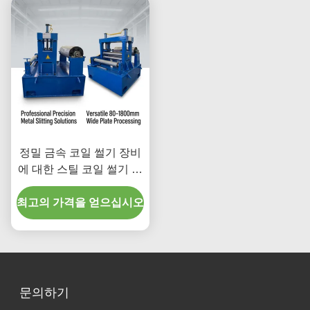
정밀 금속 코일 썰기 장비
에 대한 스틸 코일 썰기 폭
범위 10mm ~ 1500mm 및
최고의 가격을 얻으십시오
판 두께 범위 0.1 ~ 4mm
문의하기