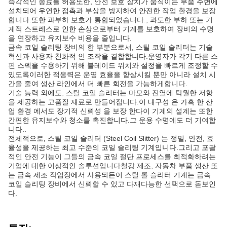
즉각적인 종료를 허용또한, 안전 보호 장치가 움직이는 부품 주변에
설치되어 우연한 접촉과 부상을 방지하여 안전한 작업 환경을 보장
합니다.또한 과부하 보호가 통합되었습니다., 과도한 부하 또는 기
계적 스트레스로 인한 손상으로부터 기계를 보호하여 장비의 수명
을 연장하고 유지보수 비용을 줄입니다.
금속 코일 슬리팅 장비의 한 부분으로서, 스틸 코일 슬리터는 기술
혁신과 사용자 친화적 인 조작을 결합합니다.운영자가 각기 다른 스
핀 스펙을 수용하기 위해 블레이드 위치와 설정을 빠르게 조정할 수
있도록이러한 적응력은 운영 효율을 향상시킬 뿐만 아니라 설치 시
간을 줄여 생산 라인에서 더 빠른 회전을 가능하게합니다.
기술 능력 외에도, 스틸 코일 슬리터는 마모와 진열에 탁월한 저항
을 제공하는 고품질 재료로 만들어집니다.이 내구성 은 가혹 한 산
업 환경 에서도 장기적 신뢰성 을 보장 한다이 기계의 설계는 또한
간편한 유지보수와 청소를 촉진합니다.그 운용 수명에도 더 기여합
니다..
전체적으로, 스틸 코일 슬리터 (Steel Coil Slitter) 는 정밀, 안전, 효
율성을 제공하는 최고 수준의 코일 슬리팅 기계입니다.그리고 포괄
적인 안전 기능이 그들의 금속 코일 절단 프로세스를 최적화하려는
기업에 대한 이상적인 솔루션입니다철강 제조, 자동차 부품 생산 또
는 금속 제조 작업장에서 사용되든이 스틸 롤 슬리터 기계는 금속
코일 슬리팅 장비에서 신뢰할 수 있고 다재다능한 선택으로 돋보인
다.