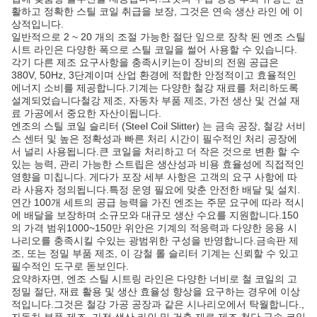
활하고 정확한 스틸 코일 취급을 보장, 그것은 연속 생산 라인 에 이
상적입니다.
일반적으로 2 ~ 20 개의 조절 가능한 절단 잎으로 장착 된 엔조 스틸
시트 라인은 다양한 폭으로 스틸 코일을 썰어 사용할 수 있습니다.
각기 다른 제조 요구사항을 충족시키는이 장비의 전원 공급은
380V, 50Hz, 3단계이며 산업 환경에 적합한 안정적이고 효율적인
에너지 소비를 제공합니다.기계는 다양한 철강 재료를 처리하도록
설계되었습니다철강 제조, 자동차 부품 제조, 가전 생산 및 건설 재
료 가공에서 중요한 자산이됩니다.
엔조의 스틸 코일 슬리터 (Steel Coil Slitter) 는 금속 공장, 철강 서비
스 센터 및 높은 정확성과 빠른 처리 시간이 필수적인 처리 공장에
서 널리 사용됩니다.큰 코일을 처리하고 더 작은 것으로 변환 할 수
있는 능력, 관리 가능한 스트립은 생산성과 비용 효율성에 직접적인
영향을 미칩니다. 게다가 포장 세부 사항은 고객의 요구 사항에 따
라 사용자 정의됩니다.특정 운영 필요에 맞춘 안전한 배달 및 설치.
연간 100개 세트의 공급 능력을 가진 엔조는 주문 요구에 따라 적시
에 배달을 보장하며 소규모와 대규모 생산 수요를 지원합니다.150
의 가격 범위1000~150만 위안은 기계의 적응력과 다양한 응용 시
나리오를 충족시킬 수있는 광범위한 구성을 반영합니다.금속판 제
조, 또는 정밀 부품 제조, 이 강철 롤 슬리터 기계는 신뢰할 수 있고
필수적인 도구로 돋보인다.
요약하자면, 엔조 스틸 시트링 라인은 다양한 너비로 철 코일의 고
정밀 절단, 재료 활용 및 생산 효율성 향상을 요구하는 경우에 이상
적입니다.그것은 철강 가공 공장과 같은 시나리오에서 탁월합니다.,