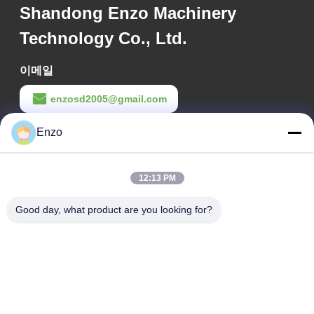
Shandong Enzo Machinery
Technology Co., Ltd.
이메일
enzosd2005@gmail.com
Enzo
작업 시간
08:00-17:00
12:13 PM
우리 주소
Good day, what product are you looking for?
회사 주소
중국 산둥성 지보 시, 호타이 카운티 장베이 도로 599번지
공장 주소
산둥성 지보 시, 호타이 카운티 장베이 도로 553번지
Tel