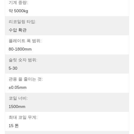
기계 중량:
약 5000kg
리코일링 타입:
수압 확관
플레이트 폭 범위:
80-1800mm
슬릿 숫자 범위:
5-30
관용 을 줄이는 것:
±0.05mm
코일 너비:
1500mm
최대 코일 무게:
15 톤