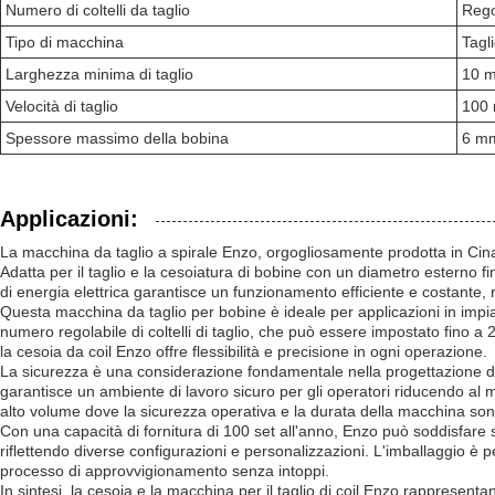
Numero di coltelli da taglio
Rego
Tipo di macchina
Tagli
Larghezza minima di taglio
10 
Velocità di taglio
100 
Spessore massimo della bobina
6 m
Applicazioni:
La macchina da taglio a spirale Enzo, orgogliosamente prodotta in Cina,
Adatta per il taglio e la cesoiatura di bobine con un diametro esterno f
di energia elettrica garantisce un funzionamento efficiente e costante,
Questa macchina da taglio per bobine è ideale per applicazioni in impian
numero regolabile di coltelli di taglio, che può essere impostato fino a 2
la cesoia da coil Enzo offre flessibilità e precisione in ogni operazione.
La sicurezza è una considerazione fondamentale nella progettazione dell
garantisce un ambiente di lavoro sicuro per gli operatori riducendo al m
alto volume dove la sicurezza operativa e la durata della macchina son
Con una capacità di fornitura di 100 set all'anno, Enzo può soddisfare s
riflettendo diverse configurazioni e personalizzazioni. L'imballaggio è p
processo di approvvigionamento senza intoppi.
In sintesi, la cesoia e la macchina per il taglio di coil Enzo rappresenta