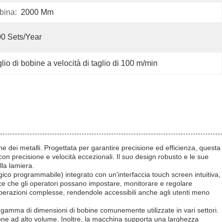
bina:
2000 Mm
0 Sets/year
glio di bobine a velocità di taglio di 100 m/min
ne dei metalli. Progettata per garantire precisione ed efficienza, questa
con precisione e velocità eccezionali. Il suo design robusto e le sue
lla lamiera.
 logico programmabile) integrato con un'interfaccia touch screen intuitiva,
sce che gli operatori possano impostare, monitorare e regolare
e operazioni complesse, rendendole accessibili anche agli utenti meno
gamma di dimensioni di bobine comunemente utilizzate in vari settori.
one ad alto volume. Inoltre, la macchina supporta una larghezza