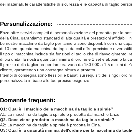
dei materiali, le caratteristiche di sicurezza e le capacità di taglio pers
Personalizzazione:
Enzo offre servizi completi di personalizzazione del prodotto per la nost
della Cina, garantiamo standard di alta qualità e prestazioni affidabili in
Le nostre macchine da taglio per lamiera sono disponibili con una cap
di 10 mm, questa macchina da taglio da coil offre precisione e versatilit
Il tipo di macchina include sia funzioni di taglio che di riavvolgimento,
di più unità, la nostra quantità minima di ordine è 1 set e abbiamo la cap
Il prezzo della taglierina per lamiera varia da 150.000 a 1,5 milioni di Y
cliente, garantendo una consegna sicura e protetta.
I tempi di consegna sono flessibili e basati sui requisiti dei singoli or
personalizzata in base alle tue precise esigenze.
Domande frequenti:
Q1: Qual è il marchio della macchina da taglio a spirale?
A1: La macchina da taglio a spirale è prodotta dal marchio Enzo.
Q2: Dove viene prodotta la macchina da taglio a spirale?
A2: La macchina da taglio a spirale è prodotta in Cina.
Q3: Qual è la quantità minima dell'ordine per la macchina da tagli