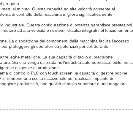
el progetto.
00 metri al minuto. Questa capacità ad alta velocità consente ai
istema di controllo della macchina migliora significativamente
ello industriale. Questa configurazione di potenza garantisce prestazioni
 motore ad alta velocità e i sistemi idraulici integrati nel funzionamento
ione. La disposizione dei componenti della macchina facilita l'accesso
per proteggere gli operatori da potenziali pericoli durante il
altre leghe metalliche. La sua capacità di taglio di precisione
ra. Sia che venga utilizzata nell'industria automobilistica, edile, nella
 rigorose esigenze di produzione.
istema di controllo PLC con touch screen, la capacità di gestire bobine
V lo rendono una scelta eccezionale per qualsiasi impianto di
 maggiore produttività, una qualità di taglio superiore e una maggiore