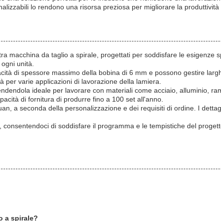
onalizzabili lo rendono una risorsa preziosa per migliorare la produttività
ra macchina da taglio a spirale, progettati per soddisfare le esigenze sp
 ogni unità.
acità di spessore massimo della bobina di 6 mm e possono gestire larg
à per varie applicazioni di lavorazione della lamiera.
 rendendola ideale per lavorare con materiali come acciaio, alluminio, ra
acità di fornitura di produrre fino a 100 set all'anno.
uan, a seconda della personalizzazione e dei requisiti di ordine. I dettag
dini, consentendoci di soddisfare il programma e le tempistiche del proget
o a spirale?