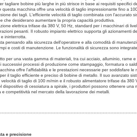
tagliare bobine più larghe in più strisce in base ai requisiti specifici d
ra e questa macchina offre una velocità di taglio impressionante fino a 1
one dei tagli. L'efficiente velocità di taglio combinata con l'accurato s
nde che desiderano aumentare la propria capacità produttiva.
zione elettrica trifase da 380 V, 50 Hz, standard per i macchinari di liv
azioni pesanti. Il robusto impianto elettrico supporta gli azionamenti del
e ininterrotta.
ttata pensando alla sicurezza dell'operatore e alla comodità di manutenz
empi e costi di manutenzione. Le funzionalità di sicurezza sono integrate 
tto per una vasta gamma di materiali, tra cui acciaio, alluminio, rame e 
 i successivi processi di produzione come stampaggio, formatura o saldatu
cchina offre l'affidabilità e le prestazioni necessarie per soddisfare le
per il taglio efficiente e preciso di bobine di metallo. Il suo avanzato s
locità di taglio di 100 m/min e il robusto alimentatore trifase da 380 
el dispositivo di cesoiatura a spirale, i produttori possono ottenere una
 e competitività nel mercato della lavorazione dei metalli.
ata e precisione