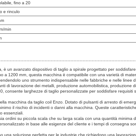
labile, fino a 20
o e rinculo
mm
m/min
m
 è un avanzato dispositivo di taglio a spirale progettato per soddisfare
ino a 1200 mm, questa macchina è compatibile con una varietà di material
 rendendolo uno strumento indispensabile nelle fabbriche e nelle linee d
ti di lavorazione dei metalli, produzione automobilistica, produzione di 
0, consente larghezze di taglio personalizzate per soddisfare requisiti sp
a macchina da taglio coil Enzo. Dotato di pulsanti di arresto di emerge
inimo il rischio di incidenti o danni alla macchina. Queste caratteristic
o essenziali.
ia ordini su piccola scala che su larga scala con una quantità minima di 
ersonalizzato in base alle esigenze del cliente e i tempi di consegna son
no una soluzione perfetta per le industrie che richiedono una lavorazione 