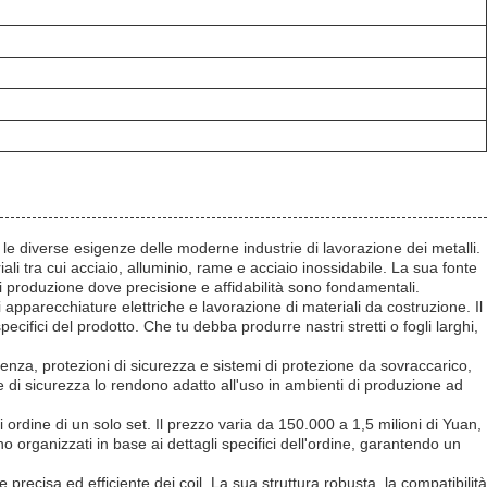
 le diverse esigenze delle moderne industrie di lavorazione dei metalli.
i tra cui acciaio, alluminio, rame e acciaio inossidabile. La sua fonte
i produzione dove precisione e affidabilità sono fondamentali.
apparecchiature elettriche e lavorazione di materiali da costruzione. Il
ecifici del prodotto. Che tu debba produrre nastri stretti o fogli larghi,
nza, protezioni di sicurezza e sistemi di protezione da sovraccarico,
he di sicurezza lo rendono adatto all'uso in ambienti di produzione ad
ordine di un solo set. Il prezzo varia da 150.000 a 1,5 milioni di Yuan,
o organizzati in base ai dettagli specifici dell'ordine, garantendo un
precisa ed efficiente dei coil. La sua struttura robusta, la compatibilità