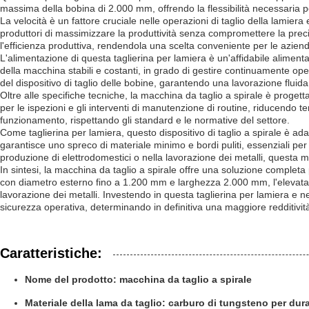
massima della bobina di 2.000 mm, offrendo la flessibilità necessaria per 
La velocità è un fattore cruciale nelle operazioni di taglio della lamie
produttori di massimizzare la produttività senza compromettere la precisi
l'efficienza produttiva, rendendola una scelta conveniente per le azie
L'alimentazione di questa taglierina per lamiera è un'affidabile alimenta
della macchina stabili e costanti, in grado di gestire continuamente oper
del dispositivo di taglio delle bobine, garantendo una lavorazione fluida 
Oltre alle specifiche tecniche, la macchina da taglio a spirale è proge
per le ispezioni e gli interventi di manutenzione di routine, riducendo t
funzionamento, rispettando gli standard e le normative del settore.
Come taglierina per lamiera, questo dispositivo di taglio a spirale è ada
garantisce uno spreco di materiale minimo e bordi puliti, essenziali per
produzione di elettrodomestici o nella lavorazione dei metalli, questa ma
In sintesi, la macchina da taglio a spirale offre una soluzione completa 
con diametro esterno fino a 1.200 mm e larghezza 2.000 mm, l'elevata ve
lavorazione dei metalli. Investendo in questa taglierina per lamiera e n
sicurezza operativa, determinando in definitiva una maggiore redditività
Caratteristiche:
Nome del prodotto: macchina da taglio a spirale
Materiale della lama da taglio: carburo di tungsteno per dur