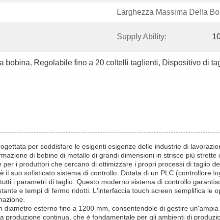
Larghezza Massima Della Bo
Supply Ability:
10
a bobina
, 
Regolabile fino a 20 coltelli taglienti
, 
Dispositivo di ta
gettata per soddisfare le esigenti esigenze delle industrie di lavorazio
mazione di bobine di metallo di grandi dimensioni in strisce più strette 
er i produttori che cercano di ottimizzare i propri processi di taglio de
le è il suo sofisticato sistema di controllo. Dotata di un PLC (controllore
utti i parametri di taglio. Questo moderno sistema di controllo garanti
stante e tempi di fermo ridotti. L'interfaccia touch screen semplifica l
omazione.
n diametro esterno fino a 1200 mm, consentendole di gestire un'ampia 
a produzione continua, che è fondamentale per gli ambienti di produzi