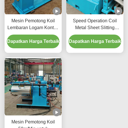
Mesin Pemotong Koil
Speed Operation Coil
Lembaran Logam Kontrol
Metal Sheet Slitting
Tegangan Ketebalan Koil
Machine untuk Cold
Dapatkan Harga Terbaik
1600mm 3mm Kecepatan
Dapatkan Harga Terbaik
Rolled Copper Strip yang
Potong 120m/Min
mampu berjalan pada
200 M/Min
Mesin Pemotong Koil