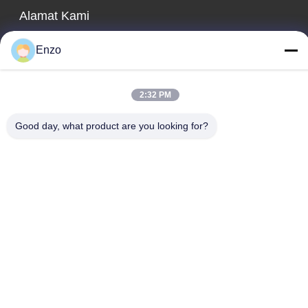
Alamat Kami
Alamat perusahaan
Enzo
No. 599, Jalan Zhangbei, Kabupaten Huantai, Kota Zibo,
Provinsi Shandong, Cina
2:32 PM
Alamat pabrik
No. 553, Jalan Zhangbei, Kabupaten Huantai, Kota Zibo,
Good day, what product are you looking for?
Provinsi Shandong
Telp
0086-18816168366
Cina Kualitas Baik mesin pemotong kumparan Pemasok. Hak
cipta © -2026 Shandong Enzo Machinery Technology Co., Ltd.
Semua hak dilindungi.