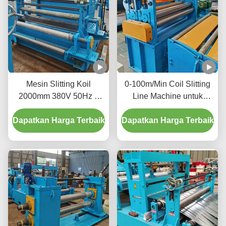
Mesin Slitting Koil
0-100m/Min Coil Slitting
2000mm 380V 50Hz 3
Line Machine untuk
Fase Tingkatkan
memotong coil logam
Dapatkan Harga Terbaik
Ketersediaan Material
Dapatkan Harga Terbaik
besar menjadi strip yang
lebih sempit