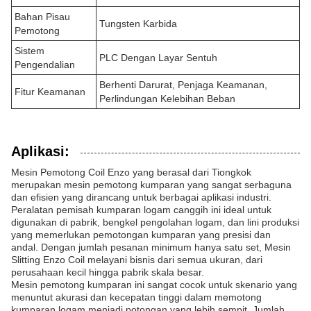
Bahan Pisau
Tungsten Karbida
Pemotong
Sistem
PLC Dengan Layar Sentuh
Pengendalian
Berhenti Darurat, Penjaga Keamanan,
Fitur Keamanan
Perlindungan Kelebihan Beban
Aplikasi:
Mesin Pemotong Coil Enzo yang berasal dari Tiongkok
merupakan mesin pemotong kumparan yang sangat serbaguna
dan efisien yang dirancang untuk berbagai aplikasi industri.
Peralatan pemisah kumparan logam canggih ini ideal untuk
digunakan di pabrik, bengkel pengolahan logam, dan lini produksi
yang memerlukan pemotongan kumparan yang presisi dan
andal. Dengan jumlah pesanan minimum hanya satu set, Mesin
Slitting Enzo Coil melayani bisnis dari semua ukuran, dari
perusahaan kecil hingga pabrik skala besar.
Mesin pemotong kumparan ini sangat cocok untuk skenario yang
menuntut akurasi dan kecepatan tinggi dalam memotong
kumparan logam menjadi potongan yang lebih sempit. Jumlah