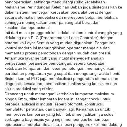
pengoperasian, sehingga mengurangi risiko kecelakaan.
Mekanisme Perlindungan Kelebihan Beban juga diintegrasikan ke
dalam sistem, mencegah kerusakan pada alat berat dengan
secara otomatis mendeteksi dan merespons beban berlebihan,
sehingga meningkatkan umur panjang alat berat dan
keselamatan operasional.
Inti dari mesin penggorok koil adalah sistem kontrol canggih yang
didukung oleh PLC (Programmable Logic Controller) dengan
antarmuka Layar Sentuh yang mudah digunakan. Pengaturan
kontrol modern ini memungkinkan operator mengelola dan
memantau proses pemotongan dengan mudah dan presisi.
Antarmuka layar sentuh yang intuitif menyederhanakan
penyesuaian parameter pemotongan, seperti kecepatan,
ketebalan kumparan, dan lebar pemotongan, memungkinkan
perubahan pengaturan yang cepat dan mengurangi waktu henti.
Sistem kontrol PLC juga memfasilitasi pengurutan otomatis dan
diagnostik kesalahan, memastikan kualitas yang konsisten dan
siklus produksi yang efisien.
Dirancang untuk menangani ketebalan kumparan maksimum
hingga 6mm, slitter lembaran logam ini sangat cocok untuk
berbagai aplikasi di industri seperti otomotif, konstruksi,
manufaktur peralatan, dan banyak lagi. Kemampuan untuk
memproses kumparan yang lebih tebal menjadikannya solusi
serbaguna bagi bisnis yang ingin memperluas kemampuan
operasional mereka. Selain itu, mesin penggorok koil mendukung