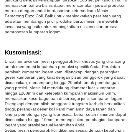
didukung dengan kemampuan pasokan 100 set per tahun. Hal ini
memastikan bahwa bisnis dapat merencanakan jadwal produksi
mereka dengan andal berdasarkan ketersediaan Mesin
Pemotong Enzo Coil. Baik untuk meningkatkan peralatan yang
ada atau membangun jalur produksi baru, mesin ini mewakili
investasi yang baik untuk meningkatkan efisiensi dan presisi
pemrosesan kumparan logam.
Kustomisasi:
Enzo menawarkan mesin penggorok koil khusus yang dirancang
untuk memenuhi kebutuhan produksi spesifik Anda. Peralatan
pemisah kumparan logam kami dilengkapi dengan perangkat
geser kumparan yang kuat dengan pisau penggorok yang dapat
disesuaikan, menampung hingga 20 bilah untuk pemotongan
yang presisi. Mesin ini mendukung diameter luar kumparan
hingga 1200mm dan ketebalan kumparan maksimum 6mm,
memastikan keserbagunaan di berbagai jenis kumparan logam.
Dilengkapi dengan bilah penggorok tungsten karbida berkualitas
tinggi, perangkat geser koil kami menjamin daya tahan dan
kinerja pemotongan yang luar biasa. Lebar celah minimum dapat
disesuaikan hingga 10mm, memungkinkan pembagian kumparan
logam yang presisi sesuai kebutuhan Anda.
Setiap mesin penggorok koil dikemas sesuai dengan kebutuhan