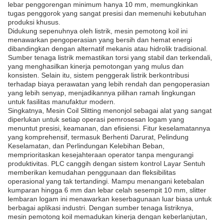
lebar penggorengan minimum hanya 10 mm, memungkinkan
tugas penggorok yang sangat presisi dan memenuhi kebutuhan
produksi khusus.
Didukung sepenuhnya oleh listrik, mesin pemotong koil ini
menawarkan pengoperasian yang bersih dan hemat energi
dibandingkan dengan alternatif mekanis atau hidrolik tradisional.
Sumber tenaga listrik memastikan torsi yang stabil dan terkendali,
yang menghasilkan kinerja pemotongan yang mulus dan
konsisten. Selain itu, sistem penggerak listrik berkontribusi
terhadap biaya perawatan yang lebih rendah dan pengoperasian
yang lebih senyap, menjadikannya pilihan ramah lingkungan
untuk fasilitas manufaktur modern.
Singkatnya, Mesin Coil Slitting menonjol sebagai alat yang sangat
diperlukan untuk setiap operasi pemrosesan logam yang
menuntut presisi, keamanan, dan efisiensi. Fitur keselamatannya
yang komprehensif, termasuk Berhenti Darurat, Pelindung
Keselamatan, dan Perlindungan Kelebihan Beban,
memprioritaskan kesejahteraan operator tanpa mengurangi
produktivitas. PLC canggih dengan sistem kontrol Layar Sentuh
memberikan kemudahan penggunaan dan fleksibilitas
operasional yang tak tertandingi. Mampu menangani ketebalan
kumparan hingga 6 mm dan lebar celah sesempit 10 mm, slitter
lembaran logam ini menawarkan keserbagunaan luar biasa untuk
berbagai aplikasi industri. Dengan sumber tenaga listriknya,
mesin pemotong koil memadukan kinerja dengan keberlanjutan,