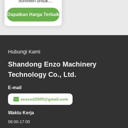
50m/Min untuk
Memproduksi Komponen
Dapatkan Harga Terbaik
Logam Presisi Industri
Manufaktur Kendaraan
Hubungi Kami
Shandong Enzo Machinery
Technology Co., Ltd.
E-mail
enzosd2005@gmail.com
Waktu Kerja
08:00-17:00