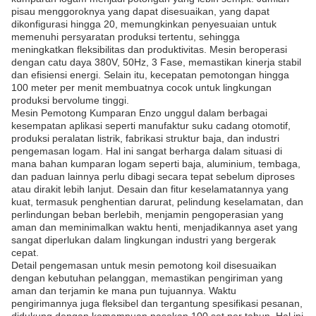
pisau menggoroknya yang dapat disesuaikan, yang dapat
dikonfigurasi hingga 20, memungkinkan penyesuaian untuk
memenuhi persyaratan produksi tertentu, sehingga
meningkatkan fleksibilitas dan produktivitas. Mesin beroperasi
dengan catu daya 380V, 50Hz, 3 Fase, memastikan kinerja stabil
dan efisiensi energi. Selain itu, kecepatan pemotongan hingga
100 meter per menit membuatnya cocok untuk lingkungan
produksi bervolume tinggi.
Mesin Pemotong Kumparan Enzo unggul dalam berbagai
kesempatan aplikasi seperti manufaktur suku cadang otomotif,
produksi peralatan listrik, fabrikasi struktur baja, dan industri
pengemasan logam. Hal ini sangat berharga dalam situasi di
mana bahan kumparan logam seperti baja, aluminium, tembaga,
dan paduan lainnya perlu dibagi secara tepat sebelum diproses
atau dirakit lebih lanjut. Desain dan fitur keselamatannya yang
kuat, termasuk penghentian darurat, pelindung keselamatan, dan
perlindungan beban berlebih, menjamin pengoperasian yang
aman dan meminimalkan waktu henti, menjadikannya aset yang
sangat diperlukan dalam lingkungan industri yang bergerak
cepat.
Detail pengemasan untuk mesin pemotong koil disesuaikan
dengan kebutuhan pelanggan, memastikan pengiriman yang
aman dan terjamin ke mana pun tujuannya. Waktu
pengirimannya juga fleksibel dan tergantung spesifikasi pesanan,