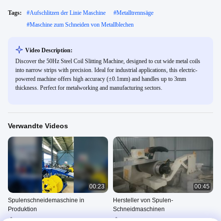
Tags:
#
Aufschlitzen der Linie Maschine
#
Metalltrennsäge
#
Maschine zum Schneiden von Metallblechen
Video Description:
Discover the 50Hz Steel Coil Slitting Machine, designed to cut wide metal coils
into narrow strips with precision. Ideal for industrial applications, this electric-
powered machine offers high accuracy (±0.1mm) and handles up to 3mm
thickness. Perfect for metalworking and manufacturing sectors.
Verwandte Videos
00:23
00:45
Spulenschneidemaschine in
Hersteller von Spulen-
Produktion
Schneidmaschinen
Spaltanlage/Stahlband-
Spaltanlage/Stahlband-