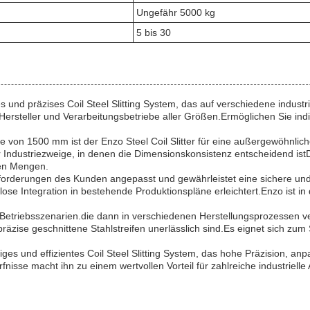
Ungefähr 5000 kg
5 bis 30
es und präzises Coil Steel Slitting System, das auf verschiedene indust
r Hersteller und Verarbeitungsbetriebe aller Größen.Ermöglichen Sie in
te von 1500 mm ist der Enzo Steel Coil Slitter für eine außergewöhnlic
 Industriezweige, in denen die Dimensionskonsistenz entscheidend ist
ßen Mengen.
forderungen des Kunden angepasst und gewährleistet eine sichere und
lose Integration in bestehende Produktionspläne erleichtert.Enzo ist in
on Betriebsszenarien.die dann in verschiedenen Herstellungsprozessen
äzise geschnittene Stahlstreifen unerlässlich sind.Es eignet sich zum 
iges und effizientes Coil Steel Slitting System, das hohe Präzision, a
se macht ihn zu einem wertvollen Vorteil für zahlreiche industrielle A