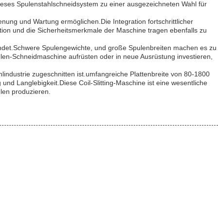
 dieses Spulenstahlschneidsystem zu einer ausgezeichneten Wahl für
enung und Wartung ermöglichen.Die Integration fortschrittlicher
on und die Sicherheitsmerkmale der Maschine tragen ebenfalls zu
verbindet.Schwere Spulengewichte, und große Spulenbreiten machen es zu
pulen-Schneidmaschine aufrüsten oder in neue Ausrüstung investieren,
industrie zugeschnitten ist.umfangreiche Plattenbreite von 80-1800
nd Langlebigkeit.Diese Coil-Slitting-Maschine ist eine wesentliche
ulen produzieren.