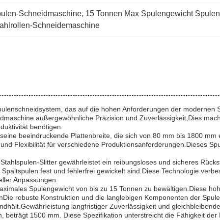
spulen-Schneidmaschine
, 
15 Tonnen Max Spulengewicht Spulen
 Stahlrollen-Schneidemaschine
 Spulenschneidsystem, das auf die hohen Anforderungen der modernen Sta
idmaschine außergewöhnliche Präzision und Zuverlässigkeit,Dies macht
uktivität benötigen.
seine beeindruckende Plattenbreite, die sich von 80 mm bis 1800 mm e
t und Flexibilität für verschiedene Produktionsanforderungen.Dieses
Stahlspulen-Slitter gewährleistet ein reibungsloses und sicheres Rüc
paltspulen fest und fehlerfrei gewickelt sind.Diese Technologie verbe
ueller Anpassungen.
in maximales Spulengewicht von bis zu 15 Tonnen zu bewältigen.Diese ho
enDie robuste Konstruktion und die langlebigen Komponenten der Spul
ält.Gewährleistung langfristiger Zuverlässigkeit und gleichbleibende
 beträgt 1500 mm. Diese Spezifikation unterstreicht die Fähigkeit der 