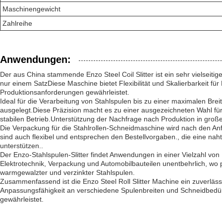
Maschinengewicht
Zahlreihe
Anwendungen:
Der aus China stammende Enzo Steel Coil Slitter ist ein sehr vielseitig
nur einem SatzDiese Maschine bietet Flexibilität und Skalierbarkeit fü
Produktionsanforderungen gewährleistet.
Ideal für die Verarbeitung von Stahlspulen bis zu einer maximalen Brei
ausgelegt.Diese Präzision macht es zu einer ausgezeichneten Wahl für
stabilen Betrieb.Unterstützung der Nachfrage nach Produktion in gro
Die Verpackung für die Stahlrollen-Schneidmaschine wird nach den An
sind auch flexibel und entsprechen den Bestellvorgaben., die eine naht
unterstützen..
Der Enzo-Stahlspulen-Slitter findet Anwendungen in einer Vielzahl v
Elektrotechnik, Verpackung und Automobilbauteilen unentbehrlich, wo pr
warmgewalzter und verzinkter Stahlspulen.
Zusammenfassend ist die Enzo Steel Roll Slitter Machine ein zuverläss
Anpassungsfähigkeit an verschiedene Spulenbreiten und Schneidbedürfnis
gewährleistet.