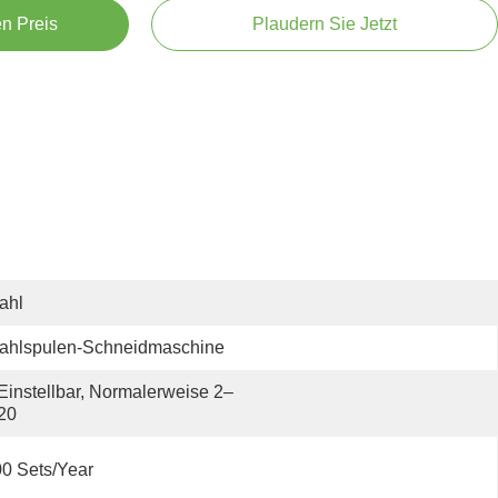
en Preis
Plaudern Sie Jetzt
ahl
tahlspulen-Schneidmaschine
Einstellbar, Normalerweise 2–
20
0 Sets/year