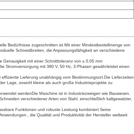
rielle Bedürfnisse zugeschnitten ist.Mit einer Mindestbestellmenge von
dividuelle Schneidbreiten, die Anpassungsfähigkeit an verschiedene
he Genauigkeit mit einer Schnitttoleranz von ± 0,05 mm
Die Stromversorgung mit 380 V, 50 Hz, 3-Phasen gewährleistet einen
 effiziente Lieferung unabhängig vom Bestimmungsort.Die Lieferzeiten
 der Lage, sowohl kleine als auch große Industrieprojekte zu
 verwendet werdenDie Maschine ist in Industriezweigen wie Bauwesen,
Schneiden verschiedener Arten von Stahl, einschließlich kaltgewalzter,
npassbare Funktionen und robuste Leistung kombiniert.Seine
nwendungen., die Qualität und Produktivität der Hersteller weltweit