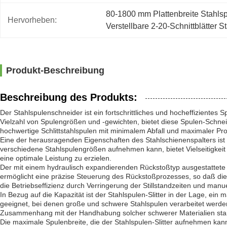
80-1800 mm Plattenbreite Stahl
Hervorheben:
Verstellbare 2-20-Schnittblätter
Produkt-Beschreibung
Beschreibung des Produkts:
Der Stahlspulenschneider ist ein fortschrittliches und hocheffizientes
Vielzahl von Spulengrößen und -gewichten, bietet diese Spulen-Schne
hochwertige Schlittstahlspulen mit minimalem Abfall und maximaler Prod
Eine der herausragenden Eigenschaften des Stahlschienenspalters ist 
verschiedene Stahlspulengrößen aufnehmen kann, bietet Vielseitigkei
eine optimale Leistung zu erzielen.
Der mit einem hydraulisch expandierenden Rückstoßtyp ausgestattete 
ermöglicht eine präzise Steuerung des Rückstoßprozesses, so daß die S
die Betriebseffizienz durch Verringerung der Stillstandzeiten und man
In Bezug auf die Kapazität ist der Stahlspulen-Slitter in der Lage, e
geeignet, bei denen große und schwere Stahlspulen verarbeitet werd
Zusammenhang mit der Handhabung solcher schwerer Materialien standh
Die maximale Spulenbreite, die der Stahlspulen-Slitter aufnehmen kann,