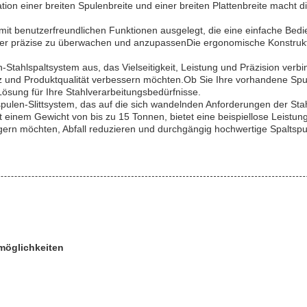
ation einer breiten Spulenbreite und einer breiten Plattenbreite macht
r mit benutzerfreundlichen Funktionen ausgelegt, die eine einfache Bedi
er präzise zu überwachen und anzupassenDie ergonomische Konstrukti
len-Stahlspaltsystem aus, das Vielseitigkeit, Leistung und Präzision 
izienz und Produktqualität verbessern möchten.Ob Sie Ihre vorhandene S
 Lösung für Ihre Stahlverarbeitungsbedürfnisse.
ulen-Slittsystem, das auf die sich wandelnden Anforderungen der Stahl
nem Gewicht von bis zu 15 Tonnen, bietet eine beispiellose Leistung u
steigern möchten, Abfall reduzieren und durchgängig hochwertige Spaltsp
dmöglichkeiten